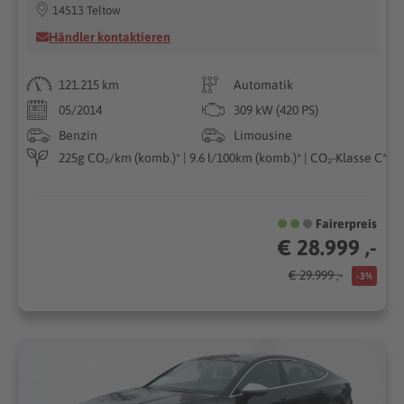
14513 Teltow
Händler kontaktieren
121.215 km
Automatik
05/2014
309 kW (420 PS)
Benzin
Limousine
225g CO₂/km (komb.)* | 9.6 l/100km (komb.)* | CO₂-Klasse C*
Fairerpreis
€ 28.999 ,-
€ 29.999 ,-
-3%