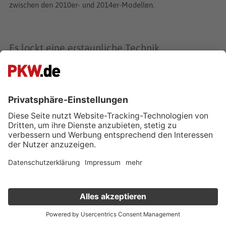
zwischen den 2010er- und 2014er-Modellen.
Es lockt eine erstaunliche Technik
Im Audi S7 Sportback steckt außerdem jede Menge
innovativer Technik. Beispielsweise das optionale Head-up-
Display, welches für den Fahrer relevante Informationen wie z.
B. Warnhinweise direkt auf die Frontscheibe projiziert. Diese
erscheinen direkt im Sichtfeld des Fahrers, ohne ihn
abzulenken. Der Garagentoröffner “HomeLink” ist eine
optionale programmierbare Fernbedienung, die mehrere
Garagen- und Außentore öffnen sowie Beleuchtungsanlagen
steuern kann. Freunde des guten Klangs wählen am besten das
Bang-&-Olufsen-Advanced-Soundsystem für einen klaren,
anspruchsvollen Sound.
Verkauf deinen Gebrauchten online
Kostenlose Fahrzeugbewertung
in nur 1 Minute