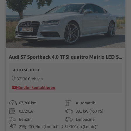
Audi S7 Sportback 4.0 TFSI quattro Matrix LED Standh
AUTO SCHÜTTE
37130 Gleichen
Händler kontaktieren
67.200 km
Automatik
03/2016
331 kW (450 PS)
Benzin
Limousine
215g CO₂/km (komb.)* | 9.3 l/100km (komb.)*