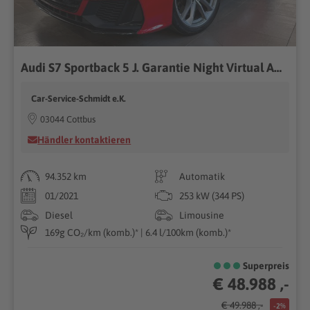
Audi S7 Sportback 5 J. Garantie Night Virtual ACC
Car-Service-Schmidt e.K.
03044 Cottbus
Händler kontaktieren
94.352 km
Automatik
01/2021
253 kW (344 PS)
Diesel
Limousine
169g CO₂/km (komb.)* | 6.4 l/100km (komb.)*
Superpreis
€ 48.988 ,-
€ 49.988 ,-
-2%