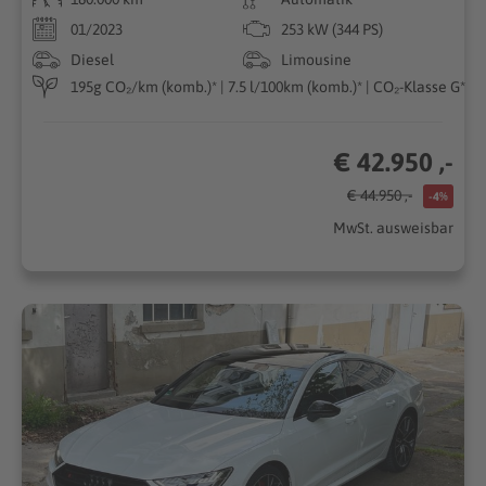
01/2023
253 kW (344 PS)
Diesel
Limousine
195g CO₂/km (komb.)* | 7.5 l/100km (komb.)* | CO₂-Klasse G*
€ 42.950 ,-
€ 44.950 ,-
-4%
MwSt. ausweisbar