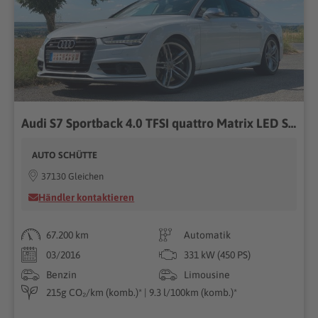
Audi S7 Sportback 4.0 TFSI quattro Matrix LED Standh
AUTO SCHÜTTE
37130 Gleichen
Händler kontaktieren
67.200 km
Automatik
03/2016
331 kW (450 PS)
Benzin
Limousine
215g CO₂/km (komb.)* | 9.3 l/100km (komb.)*