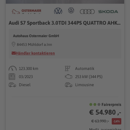
Audi S7 Sportback 3.0TDI 344PS QUATTRO AHK.STANDHZG.KAMERA.SHZG
Autohaus Ostermaier GmbH
84453 Mühldorf a.Inn
Händler kontaktieren
123.300 km
Automatik
03/2023
253 kW (344 PS)
Diesel
Limousine
Fairerpreis
€ 54.980 ,-
€ 63.990 ,-
-14%
MwSt. ausweisbar