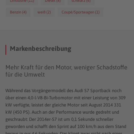
Takt des kräftigen Motors.
Limousine (11)
Diesel (8)
schwarz (6)
Benzin (4)
weiß (2)
Coupé/Sportwagen (1)
Markenbeschreibung
Mehr Kraft für den Motor, weniger Schadstoffe
für die Umwelt
Während das Vorgängermodell des Audi S7 Sportback noch
über einen 4,0-l-V8-Bi-Turbomotor mit einer Leistung von 309
kW verfügte, leistet der gleiche Motor seit August 2014 331
kW (450 PS). Auch an der Performance wurde gedreht und
geschraubt: Der 2014er-S7 ist um 0,1 Sekunde schneller
geworden und schafft den Sprint auf 100 km/h aus dem Stand
heraus in nur 4,6 Sekunden. Das klingt zwar nicht nach einer