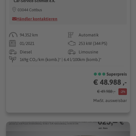
Car-Service-Schmidt e.K.
03044 Cottbus
Händler kontaktieren
94.352 km
Automatik
01/2021
253 kW (344 PS)
Diesel
Limousine
169g CO₂/km (komb.)* | 6.4 l/100km (komb.)*
Superpreis
€ 48.988 ,-
€ 49.988 ,-
-2%
MwSt. ausweisbar