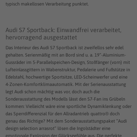
typisch makellosen Verarbeitung punktet.
Audi S7 Sportback: Einwandfrei verarbeitet,
hervorragend ausgestattet
Das Interieur des Audi S7 Sportback ist zweifellos sehr edel
gehalten. Serienmäßig mit an Bord sind u. a. 19”-Aluminium-
Gussräder im 5-Parallelspeichen-Design, Stoßfänger (vorn) mit
Lufteinlassgittern in Wabenstruktur, Pedalerie und Fußstütze in
Edelstahl, hochwertige Sportsitze, LED-Scheinwerfer und eine
4-Zonen-Komfortklimaautomatik. Mit der Serienausstattung
legt Audi schon mächtig was vor, doch auch die
Sonderausstattung des Modells lässt den S7-Fan ins Grübeln
kommen: Vielleicht wäre eine sportliche Dynamiklenkung oder
das Sperrdifferenzial für den Allradantrieb quattro® doch
genau das Richtige? Mit dem Sonderausstattungspaket “Audi
design selection arrasrot” lösen die Ingolstädter eine
emotionale Explosion der Glücksgefühle aus. Die perfekte