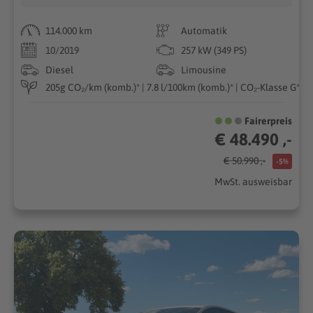
114.000 km
Automatik
10/2019
257 kW (349 PS)
Diesel
Limousine
205g CO₂/km (komb.)* | 7.8 l/100km (komb.)* | CO₂-Klasse G*
Fairerpreis
€ 48.490 ,-
€ 50.990 ,-
-5%
MwSt. ausweisbar