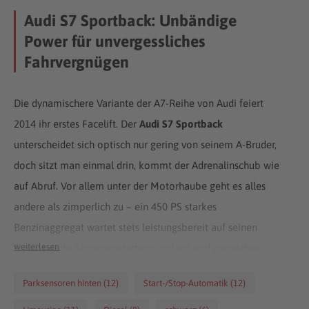
Audi S7 Sportback: Unbändige
Power für unvergessliches
Fahrvergnügen
Die dynamischere Variante der A7-Reihe von Audi feiert
2014 ihr erstes Facelift. Der
Audi S7 Sportback
unterscheidet sich optisch nur gering von seinem A-Bruder,
doch sitzt man einmal drin, kommt der Adrenalinschub wie
auf Abruf. Vor allem unter der Motorhaube geht es alles
andere als zimperlich zu – ein 450 PS starkes
Benzinaggregat wartet stets leistungsbereit auf seinen
weiterlesen
Einsatz. Gute Serienausstattung und ein umfangreiches
sowie interessantes Sonderausstattungsangebot lassen
Parksensoren hinten (12)
Start-/Stop-Automatik (12)
Audi-Liebhaber-Herzen dynamischer schlagen. Ganz im