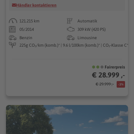
Händler kontaktieren
121.215 km
Automatik
05/2014
309 kW (420 PS)
Benzin
Limousine
225g CO₂/km (komb.)* | 9.6 l/100km (komb.)* | CO₂-Klasse C*
Fairerpreis
€ 28.999 ,-
€ 29.999 ,-
-3%