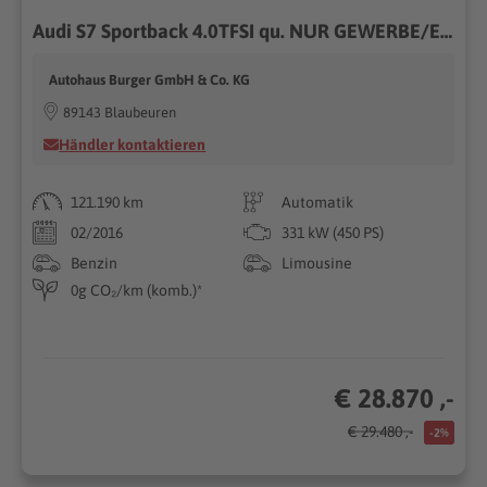
Audi S7 Sportback 4.0TFSI qu. NUR GEWERBE/EXPORT
Autohaus Burger GmbH & Co. KG
89143 Blaubeuren
Händler kontaktieren
121.190 km
Automatik
02/2016
331 kW (450 PS)
Benzin
Limousine
0g CO₂/km (komb.)*
€ 28.870 ,-
€ 29.480 ,-
-2%