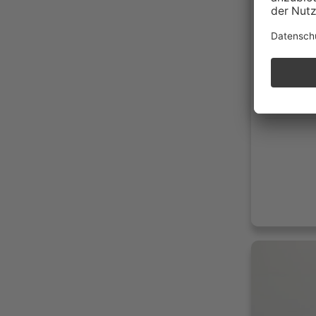
28.50
07/20
Benzi
287g 