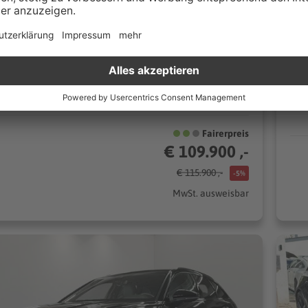
0 km
Automatik
24
441 kW (600 PS)
n
Kombi
CO₂/km (komb.)* | 12.6 l/100km (komb.)* | CO₂-Klasse G*
Fairerpreis
€ 109.900 ,-
€ 115.900 ,-
-5%
MwSt. ausweisbar