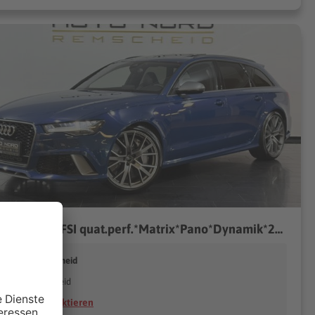
Audi RS 6 4.0TFSI quat.perf.*Matrix*Pano*Dynamik*21??*
uto Nord Remscheid
42853 Remscheid
Händler kontaktieren