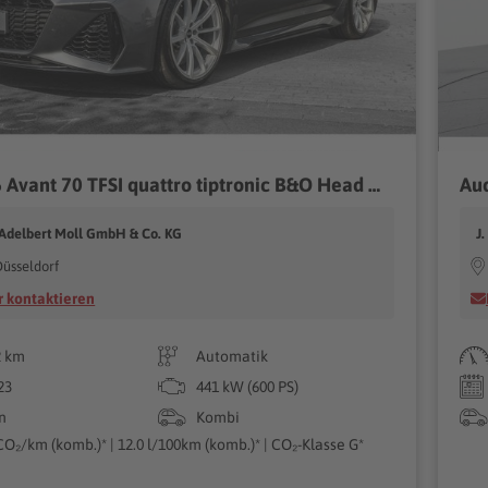
Audi RS 6 Avant 70 TFSI quattro tiptronic B&O Head UP Virtuell
Adelbert Moll GmbH & Co. KG
J
üsseldorf
 kontaktieren
2 km
Automatik
23
441 kW (600 PS)
n
Kombi
CO₂/km (komb.)* | 12.0 l/100km (komb.)* | CO₂-Klasse G*