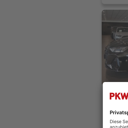
Autohaus
74572 B
Händler