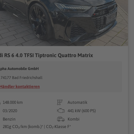
i RS 6 4.0 TFSI Tiptronic Quattro Matrix
lpha Automobile GmbH
74177 Bad Friedrichshall
Händler kontaktieren
148.000 km
Automatik
03/2020
441 kW (600 PS)
Benzin
Kombi
281g CO₂/km (komb.)* | CO₂-Klasse F*