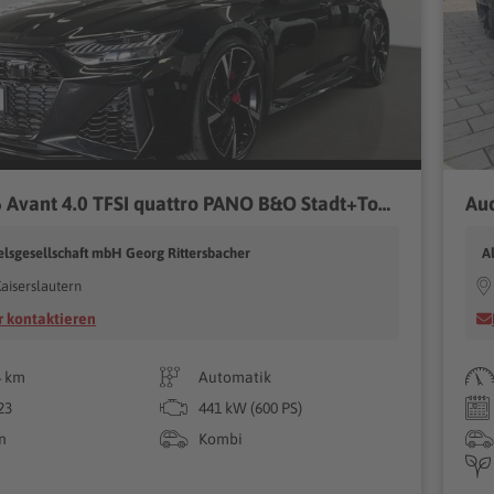
Audi RS 6 Avant 4.0 TFSI quattro PANO B&O Stadt+Tour RS-Sportauspuff
Aud
lsgesellschaft mbH Georg Rittersbacher
A
aiserslautern
 kontaktieren
4 km
Automatik
23
441 kW (600 PS)
n
Kombi