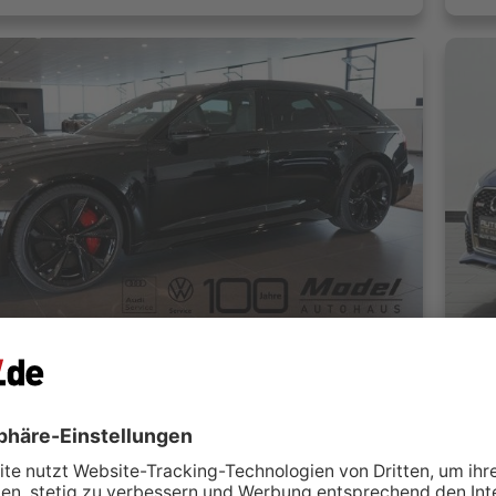
Audi RS 6 | Keramik | 305 | B&O Advanced | Pano | VOLL
 Otto Model GmbH & Co. KG
A
laufelden
 kontaktieren