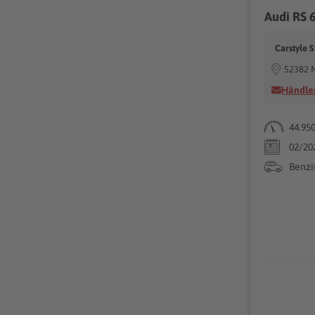
Carstyle 
52382 N
Händler
44.95
02/20
Benzi