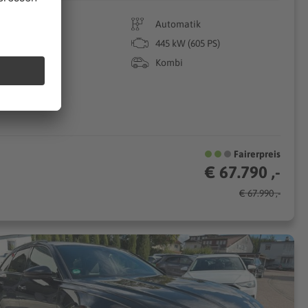
65.317 km
Automatik
03/2018
445 kW (605 PS)
Benzin
Kombi
Fairerpreis
€ 67.790 ,-
€ 67.990 ,-