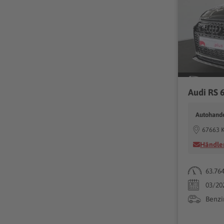
Autohande
67663 K
Händler
63.76
03/20
Benzi