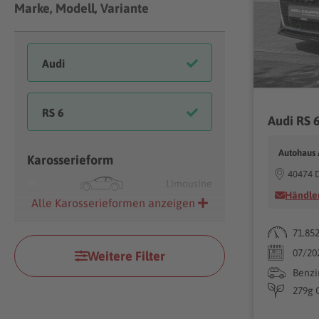
Marke, Modell, Variante
Autohaus 
Karosserieform
40474 D
Limousine
Händler
Alle Karosserieformen anzeigen
71.85
07/20
Weitere Filter
Benzi
279g 