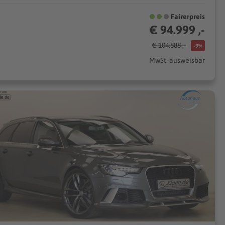
Fairerpreis
€ 94.999 ,-
€ 104.888 ,-
-9%
MwSt. ausweisbar