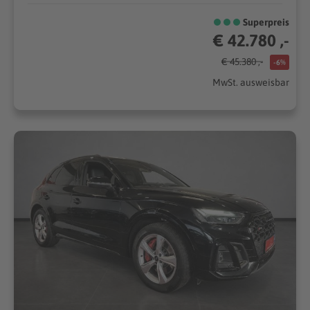
Superpreis
€ 42.780 ,-
€ 45.380 ,-
-6%
MwSt. ausweisbar