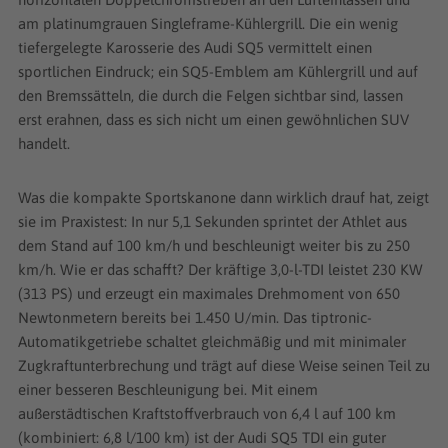
am platinumgrauen Singleframe-Kühlergrill. Die ein wenig
tiefergelegte Karosserie des Audi SQ5 vermittelt einen
sportlichen Eindruck; ein SQ5-Emblem am Kühlergrill und auf
den Bremssätteln, die durch die Felgen sichtbar sind, lassen
erst erahnen, dass es sich nicht um einen gewöhnlichen SUV
handelt.
Was die kompakte Sportskanone dann wirklich drauf hat, zeigt
sie im Praxistest: In nur 5,1 Sekunden sprintet der Athlet aus
dem Stand auf 100 km/h und beschleunigt weiter bis zu 250
km/h. Wie er das schafft? Der kräftige 3,0-l-TDI leistet 230 KW
(313 PS) und erzeugt ein maximales Drehmoment von 650
Newtonmetern bereits bei 1.450 U/min. Das tiptronic-
Automatikgetriebe schaltet gleichmäßig und mit minimaler
Zugkraftunterbrechung und trägt auf diese Weise seinen Teil zu
einer besseren Beschleunigung bei. Mit einem
außerstädtischen Kraftstoffverbrauch von 6,4 l auf 100 km
(kombiniert: 6,8 l/100 km) ist der Audi SQ5 TDI ein guter