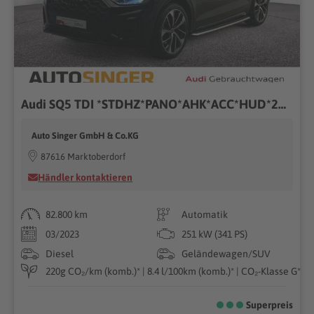
Audi SQ5 TDI *STDHZ*PANO*AHK*ACC*HUD*21"*LEDER*R-CAM*
Auto Singer GmbH & Co.KG
87616 Marktoberdorf
Händler kontaktieren
82.800 km
Automatik
03/2023
251 kW (341 PS)
Diesel
Geländewagen/SUV
220g CO₂/km (komb.)* | 8.4 l/100km (komb.)* | CO₂-Klasse G*
Superpreis