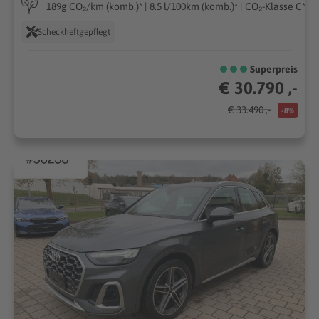
189g CO₂/km (komb.)* | 8.5 l/100km (komb.)* | CO₂-Klasse C*
Scheckheftgepflegt
Superpreis
€ 30.790 ,-
€ 33.490 ,-
-8%