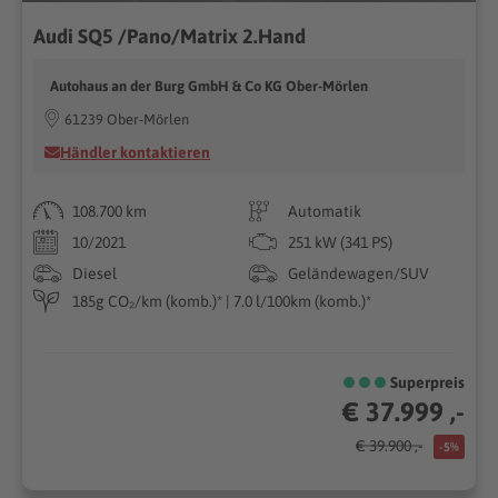
Audi SQ5 /Pano/Matrix 2.Hand
Autohaus an der Burg GmbH & Co KG Ober-Mörlen
61239 Ober-Mörlen
Händler kontaktieren
108.700 km
Automatik
10/2021
251 kW (341 PS)
Diesel
Geländewagen/SUV
185g CO₂/km (komb.)* | 7.0 l/100km (komb.)*
Superpreis
€ 37.999 ,-
€ 39.900 ,-
-5%