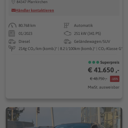
84347 Pfarrkirchen
Händler kontaktieren
80.768 km
Automatik
01/2023
251 kW (341 PS)
Diesel
Geländewagen/SUV
214g CO₂/km (komb.)* | 8.2 l/100km (komb.)* | CO₂-Klasse G*
Superpreis
€ 41.650 ,-
€ 48.750 ,-
-15%
MwSt. ausweisbar