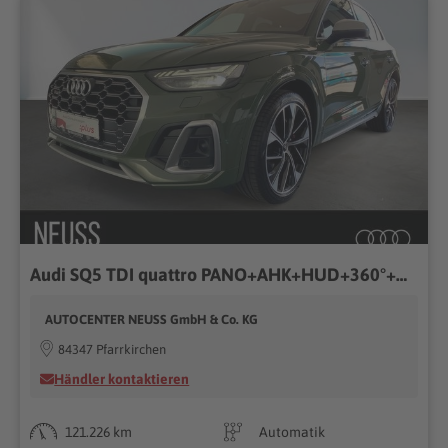
Audi SQ5 TDI quattro PANO+AHK+HUD+360°+B&O+MATRIX+21"
AUTOCENTER NEUSS GmbH & Co. KG
84347 Pfarrkirchen
Händler kontaktieren
121.226 km
Automatik