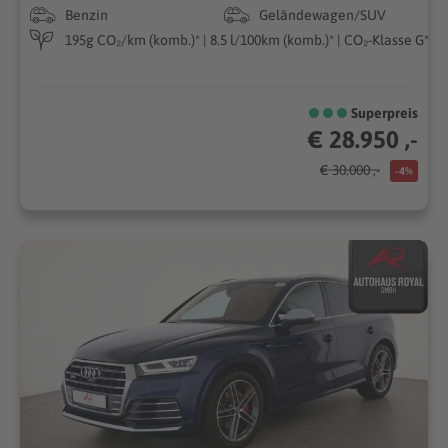
Benzin
Geländewagen/SUV
195g CO₂/km (komb.)* | 8.5 l/100km (komb.)* | CO₂-Klasse G*
Superpreis
€ 28.950 ,-
€ 30.000 ,-
-4%