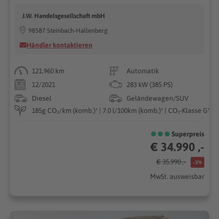
J.W. Handelsgesellschaft mbH
98587 Steinbach-Hallenberg
Händler kontaktieren
121.960 km
Automatik
12/2021
283 kW (385 PS)
Diesel
Geländewagen/SUV
185g CO₂/km (komb.)* | 7.0 l/100km (komb.)* | CO₂-Klasse G*
Superpreis
€ 34.990 ,-
€ 35.990 ,-
-3%
MwSt. ausweisbar