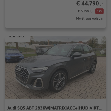
€ 44.790 ,-
€ 50.980 ,-
-12%
MwSt. ausweisbar
Audi SQ5 ABT 283KW|MATRIX|ACC+|HUD|VIRTUAL