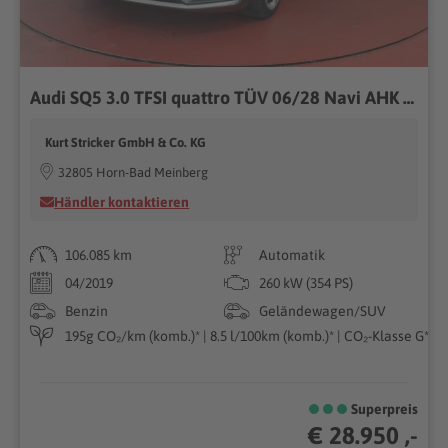
Audi SQ5 3.0 TFSI quattro TÜV 06/28 Navi AHK 360°
Kurt Stricker GmbH & Co. KG
32805 Horn-Bad Meinberg
Händler kontaktieren
106.085 km
Automatik
04/2019
260 kW (354 PS)
Benzin
Geländewagen/SUV
195g CO₂/km (komb.)* | 8.5 l/100km (komb.)* | CO₂-Klasse G*
Superpreis
€ 28.950 ,-