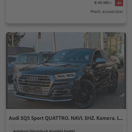
€ 45.380 ,-
-6%
MwSt. ausweisbar
Audi SQ5 Sport QUATTRO. NAVI. SHZ. Kamera. LED
Autohaus Dörrschuck Handels GmbH