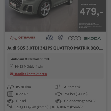
Audi SQ5 3.0TDI 341PS QUATTRO MATRIX.B&O.STANDHZG.HUD.KAMERA
Autohaus Ostermaier GmbH
84453 Mühldorf a.Inn
Händler kontaktieren
86.300 km
Automatik
03/2022
251 kW (341 PS)
Diesel
Geländewagen/SUV
214g CO₂/km (komb.)* | 8.0 l/100km (komb.)*