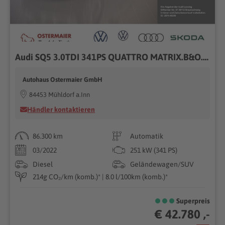
Audi SQ5 3.0TDI 341PS QUATTRO MATRIX.B&O.STANDHZG.HUD.KAMERA
Autohaus Ostermaier GmbH
84453 Mühldorf a.Inn
Händler kontaktieren
86.300 km
Automatik
03/2022
251 kW (341 PS)
Diesel
Geländewagen/SUV
214g CO₂/km (komb.)* | 8.0 l/100km (komb.)*
Superpreis
€ 42.780 ,-