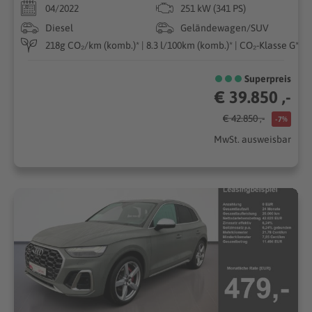
04/2022
251 kW (341 PS)
Diesel
Geländewagen/SUV
218g CO₂/km (komb.)* | 8.3 l/100km (komb.)* | CO₂-Klasse G*
Superpreis
€ 39.850 ,-
€ 42.850 ,-
-7%
MwSt. ausweisbar