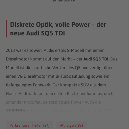
Diskrete Optik, volle Power – der
neue Audi SQ5 TDI
2013 war es soweit: Audis erstes S-Modell mit einem
Dieselmotor kommt auf den Markt – der
Audi SQ5 TDI
. Das
Modell ist die sportliche Version des Q5 und verfügt über
einen V6-Dieselmotor mit Bi-Turboaufladung sowie ein
tiefergelegtes Fahrwerk. Der kompakte SUV aus dem
Hause Audi wirkt auf den ersten Blick eher harmlos, doch
unter der Motorhaube steckt pure Power. Auch die
weiterlesen
Serienausstattung lässt sich sehen; das edle Cockpit lässt
bereits beim Einsteigen die Vorfreude auf die Fahrt
Parksensoren hinten (84)
Alufelgen (83)
aufsteigen.