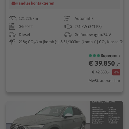
Händler kontaktieren
121.226 km
Automatik
04/2022
251 kW (341 PS)
Diesel
Geländewagen/SUV
218g CO₂/km (komb.)* | 8.3 l/100km (komb.)* | CO₂-Klasse G*
Superpreis
€ 39.850 ,-
€ 42.850 ,-
-7%
MwSt. ausweisbar