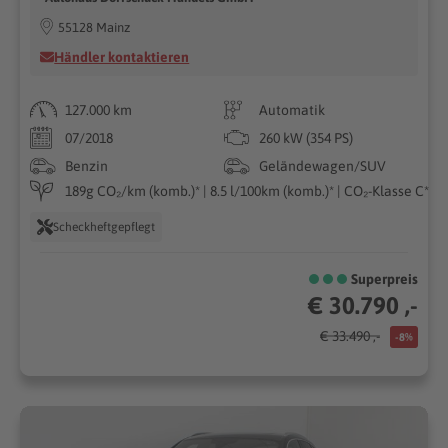
55128 Mainz
Händler kontaktieren
127.000 km
Automatik
07/2018
260 kW (354 PS)
Benzin
Geländewagen/SUV
189g CO₂/km (komb.)* | 8.5 l/100km (komb.)* | CO₂-Klasse C*
Scheckheftgepflegt
Superpreis
€ 30.790 ,-
€ 33.490 ,-
-8%