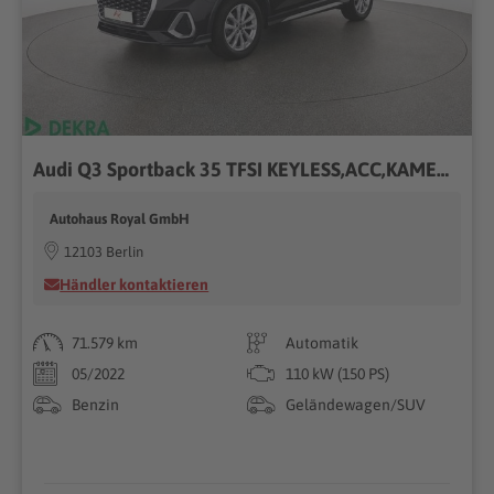
Audi Q3 Sportback 35 TFSI KEYLESS,ACC,KAMERA,VIRTUAL
Autohaus Royal GmbH
12103 Berlin
Händler kontaktieren
71.579 km
Automatik
05/2022
110 kW (150 PS)
Benzin
Geländewagen/SUV