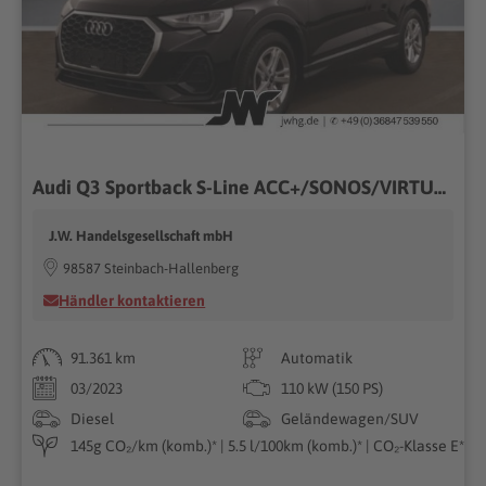
Audi Q3 Sportback S-Line ACC+/SONOS/VIRTUAL+
J.W. Handelsgesellschaft mbH
98587 Steinbach-Hallenberg
Händler kontaktieren
91.361 km
Automatik
03/2023
110 kW (150 PS)
Diesel
Geländewagen/SUV
145g CO₂/km (komb.)* | 5.5 l/100km (komb.)* | CO₂-Klasse E*