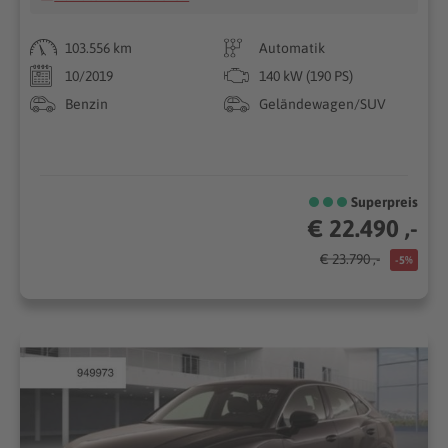
103.556 km
Automatik
10/2019
140 kW (190 PS)
Benzin
Geländewagen/SUV
Superpreis
€ 22.490 ,-
€ 23.790 ,-
-5%