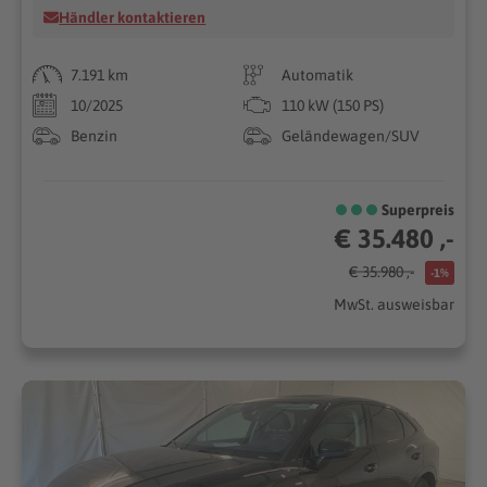
Händler kontaktieren
7.191 km
Automatik
10/2025
110 kW (150 PS)
Benzin
Geländewagen/SUV
Superpreis
€ 35.480 ,-
€ 35.980 ,-
-1%
MwSt. ausweisbar