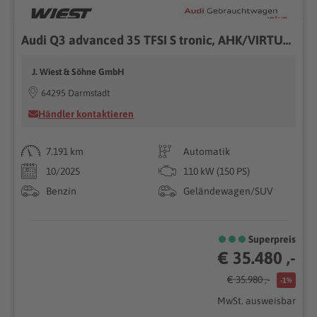
Audi Q3 advanced 35 TFSI S tronic, AHK/VIRTUAL/GRA/2xPDC/NAVI/SHZ
J. Wiest & Söhne GmbH
64295 Darmstadt
Händler kontaktieren
7.191 km
Automatik
10/2025
110 kW (150 PS)
Benzin
Geländewagen/SUV
Superpreis
€ 35.480 ,-
€ 35.980 ,-
-1%
MwSt. ausweisbar