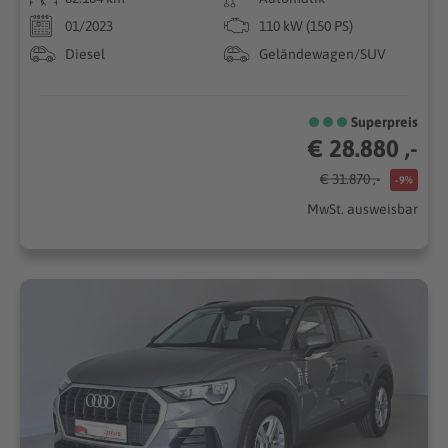
01/2023
110 kW (150 PS)
Diesel
Geländewagen/SUV
Superpreis
€ 28.880 ,-
€ 31.870 ,-
-9%
MwSt. ausweisbar