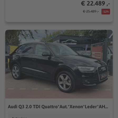
€ 22.489 ,-
€ 25.489 ,-
-12%
Audi Q3 2.0 TDI Quattro*Aut.*Xenon*Leder*AHK*PDC*