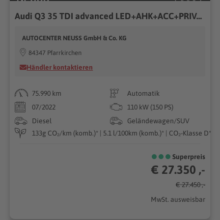
Audi Q3 35 TDI advanced LED+AHK+ACC+PRIVACY+CARPLAY+
AUTOCENTER NEUSS GmbH & Co. KG
84347 Pfarrkirchen
Händler kontaktieren
75.990 km
Automatik
07/2022
110 kW (150 PS)
Diesel
Geländewagen/SUV
133g CO₂/km (komb.)* | 5.1 l/100km (komb.)* | CO₂-Klasse D*
Superpreis
€ 27.350 ,-
€ 27.450 ,-
MwSt. ausweisbar