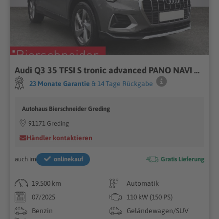
Audi Q3 35 TFSI S tronic advanced PANO NAVI ACC
23 Monate Garantie
& 14 Tage Rückgabe
Autohaus Bierschneider Greding
91171 Greding
Händler kontaktieren
auch im
onlinekauf
Gratis Lieferung
19.500 km
Automatik
07/2025
110 kW (150 PS)
Benzin
Geländewagen/SUV