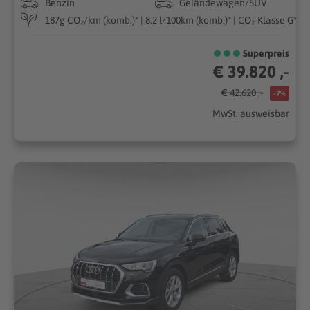
Benzin
Geländewagen/SUV
187g CO₂/km (komb.)* | 8.2 l/100km (komb.)* | CO₂-Klasse G*
Superpreis
€ 39.820 ,-
€ 42.620 ,-
-7%
MwSt. ausweisbar