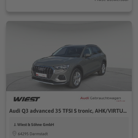
Audi Q3 advanced 35 TFSI S tronic, AHK/VIRTUAL/GRA/2xPDC/NAVI/SHZ
J. Wiest & Söhne GmbH
64295 Darmstadt