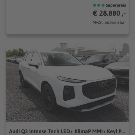
Superpreis
€ 28.880 ,-
MwSt. ausweisbar
Audi Q3 Intense Tech LED+ KlimaP MMI+ Keyl PrivG 18Z eHK PDC+ 150kW (204PS), Automatik, Allrad