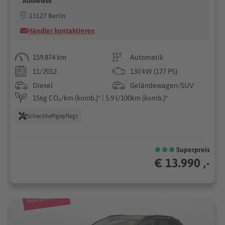
Autowiese
13127 Berlin
Händler kontaktieren
159.874 km
Automatik
11/2012
130 kW (177 PS)
Diesel
Geländewagen/SUV
156g CO₂/km (komb.)* | 5.9 l/100km (komb.)*
Scheckheftgepflegt
Superpreis
€ 13.990 ,-