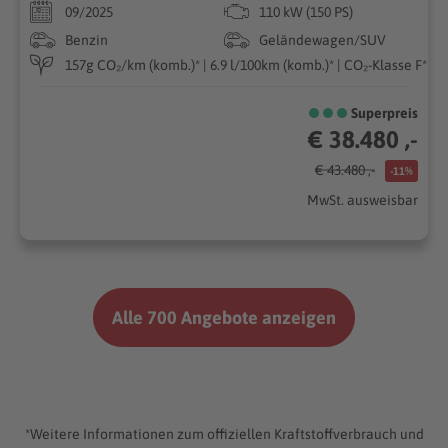
09/2025
110 kW (150 PS)
Benzin
Geländewagen/SUV
157g CO₂/km (komb.)* | 6.9 l/100km (komb.)* | CO₂-Klasse F*
Superpreis
€ 38.480 ,-
€ 43.480 ,-
-11%
MwSt. ausweisbar
Alle 700 Angebote anzeigen
*Weitere Informationen zum offiziellen Kraftstoffverbrauch und