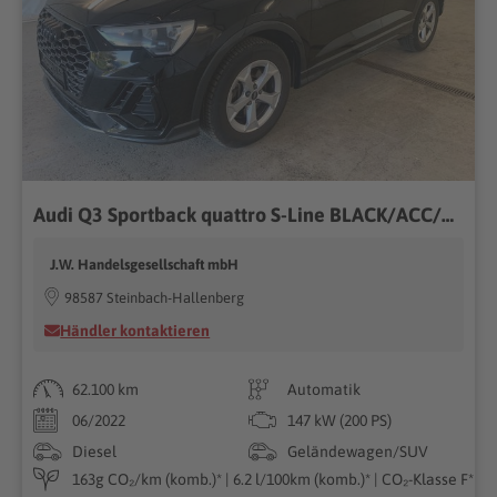
Audi Q3 Sportback quattro S-Line BLACK/ACC/KAMERA
J.W. Handelsgesellschaft mbH
98587 Steinbach-Hallenberg
Händler kontaktieren
62.100 km
Automatik
06/2022
147 kW (200 PS)
Diesel
Geländewagen/SUV
163g CO₂/km (komb.)* | 6.2 l/100km (komb.)* | CO₂-Klasse F*