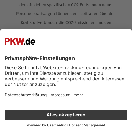
den offiziellen spezifischen CO2-Emissionen neuer
Personenkraftwagen können dem ‘Leitfaden über den
Kraftstoffverbrauch, die CO2-Emissionen und den
Stromverbrauch neuer Personenkraftwagen’ entnommen
werden, der an allen Verkaufsstellen und bei der Deutschen
Automobil Treuhand GmbH unter www.dat.de unentgeltlich
erhältlich ist.
Ein Q3 für alle Fälle – kompakter
SUV mit Audi-typischer Verarbeitung
Der Q3 ist ein Kompakt-SUV aus dem Hause Audi, der
Verkauf deinen Gebrauchten online
2011 auf dem deutschen Automobilmarkt eingeführt
wurde. Technisch basiert er auf der Plattform des VW Golf.
Kostenlose Fahrzeugbewertung
in nur 1 Minute