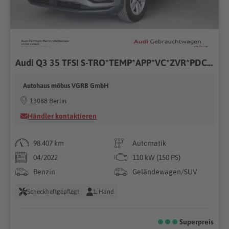
Audi Q3 35 TFSI S-TRO*TEMP*APP*VC*ZVR*PDC*NAVI*VKE**
Autohaus möbus VGRB GmbH
13088 Berlin
Händler kontaktieren
98.407 km
Automatik
04/2022
110 kW (150 PS)
Benzin
Geländewagen/SUV
Scheckheftgepflegt
1. Hand
Superpreis