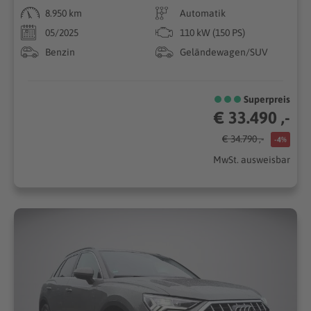
8.950 km
Automatik
05/2025
110 kW (150 PS)
Benzin
Geländewagen/SUV
Superpreis
€ 33.490 ,-
€ 34.790 ,-
-4%
MwSt. ausweisbar