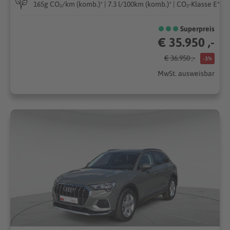
165g CO₂/km (komb.)* | 7.3 l/100km (komb.)* | CO₂-Klasse E*
Superpreis
€ 35.950 ,-
€ 36.950 ,-
-3%
MwSt. ausweisbar