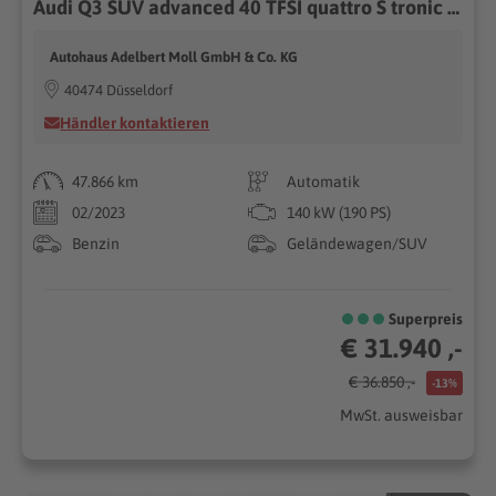
Audi Q3 SUV advanced 40 TFSI quattro S tronic Pano Virtuell
Autohaus Adelbert Moll GmbH & Co. KG
40474 Düsseldorf
Händler kontaktieren
47.866 km
Automatik
02/2023
140 kW (190 PS)
Benzin
Geländewagen/SUV
Superpreis
€ 31.940 ,-
€ 36.850 ,-
-13%
MwSt. ausweisbar