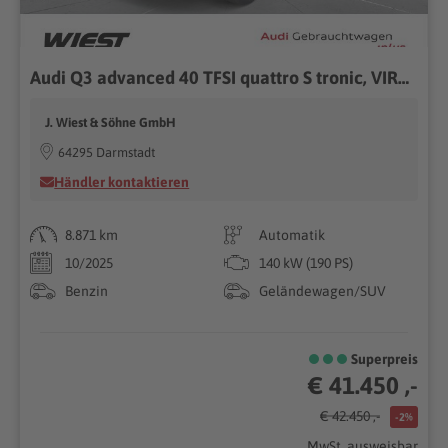
Audi Q3 advanced 40 TFSI quattro S tronic, VIRTUAL/2xPDC/NAVI/
J. Wiest & Söhne GmbH
64295 Darmstadt
Händler kontaktieren
8.871 km
Automatik
10/2025
140 kW (190 PS)
Benzin
Geländewagen/SUV
Superpreis
€ 41.450 ,-
€ 42.450 ,-
-2%
MwSt. ausweisbar