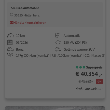
SB-Euro-Automobile
35625 Hüttenberg
Händler kontaktieren
10 km
Automatik
05/2026
150 kW (204 PS)
Benzin
Geländewagen/SUV
177g CO₂/km (komb.)* | 7.8 l/100km (komb.)* | CO₂-Klasse G*
Superpreis
€ 40.354 ,-
€ 41.222 ,-
-2%
MwSt. ausweisbar