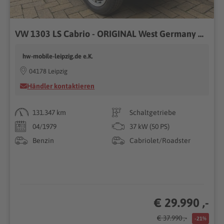
VW 1303 LS Cabrio - ORIGINAL West Germany Osnabrück
hw-mobile-leipzig.de e.K.
04178 Leipzig
Händler kontaktieren
131.347 km
Schaltgetriebe
04/1979
37 kW (50 PS)
Benzin
Cabriolet/Roadster
€ 29.990 ,-
€ 37.990 ,-
-21%