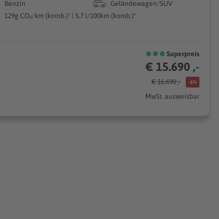
Benzin
Geländewagen/SUV
129g CO₂/km (komb.)* | 5.7 l/100km (komb.)*
Superpreis
€ 15.690 ,-
€ 16.690 ,-
-6%
MwSt. ausweisbar