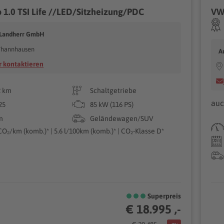
 1.0 TSI Life //LED/Sitzheizung/PDC
 Landherr GmbH
Thannhausen
A
 kontaktieren
2 km
Schaltgetriebe
auc
25
85 kW (116 PS)
n
Geländewagen/SUV
CO₂/km (komb.)* | 5.6 l/100km (komb.)* | CO₂-Klasse D*
Superpreis
€ 18.995 ,-