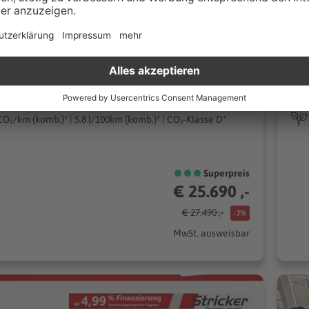
Paderborn
 kontaktieren
Automatik
25
85 kW (116 PS)
n
Geländewagen/SUV
CO₂/km (komb.)* | 5.8 l/100km (komb.)* | CO₂-Klasse D*
Superpreis
€ 25.690 ,-
€ 27.490 ,-
-7%
MwSt. ausweisbar