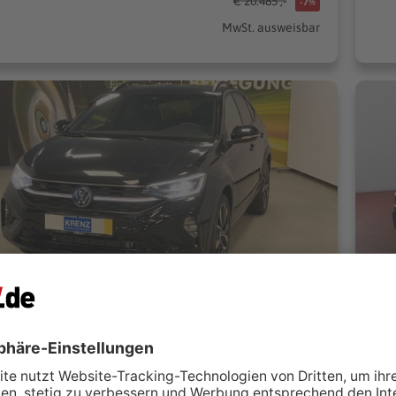
€ 20.485 ,-
-7%
MwSt. ausweisbar
VW Taigo 1.0 TSI DSG R-Line+MATRIX+iQ Light+ACC+App
toservice GmbH
K