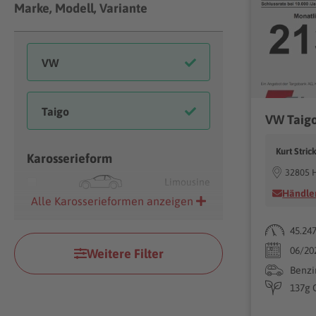
Marke, Modell, Variante
VW Taigo
Kurt Stri
Karosserieform
32805 
Limousine
Händler
Alle Karosserieformen anzeigen
45.24
06/20
Weitere Filter
Benzi
137g 