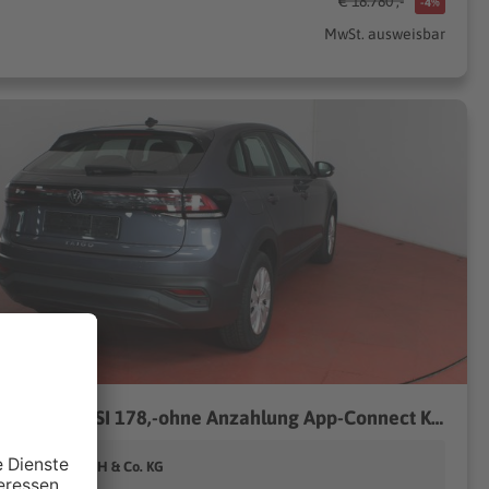
€ 18.780 ,-
-4%
MwSt. ausweisbar
VW Taigo 1.0TSI 178,-ohne Anzahlung App-Connect Kom
urt Stricker GmbH & Co. KG