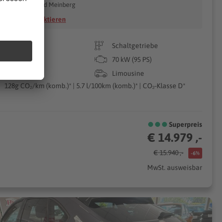
32805 Horn-Bad Meinberg
Händler kontaktieren
27.023 km
Schaltgetriebe
03/2022
70 kW (95 PS)
Benzin
Limousine
128g CO₂/km (komb.)* | 5.7 l/100km (komb.)* | CO₂-Klasse D*
Superpreis
€ 14.979 ,-
€ 15.940 ,-
-6%
MwSt. ausweisbar