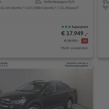
n
Geländewagen/SUV
CO₂/km (komb.)* | 6.0 l/100km (komb.)* | CO₂-Klasse E*
Superpreis
€ 17.949 ,-
€ 18.950 ,-
-5%
MwSt. ausweisbar