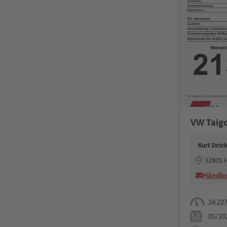
VW Taigo
Kurt Stri
32805 
Händler
24.22
05/20