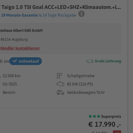
VW Taigo 1.0 TSI Goal ACC+LED+SHZ+Klimaautom.+LM
19 Monate Garantie
& 14 Tage Rückgabe
utohaus Albert Still GmbH
86156 Augsburg
Händler kontaktieren
h im
onlinekauf
Gratis Lieferung
52.500 km
Schaltgetriebe
03/2025
85 kW (116 PS)
Benzin
Geländewagen/SUV
Superpreis
€ 17.990 ,-