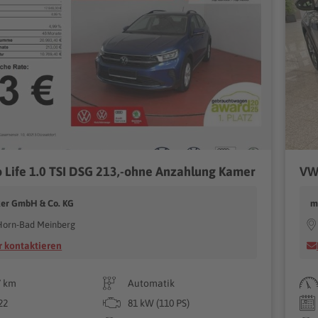
 Life 1.0 TSI DSG 213,-ohne Anzahlung Kamer
cker GmbH & Co. KG
m
Horn-Bad Meinberg
 kontaktieren
7 km
Automatik
22
81 kW (110 PS)