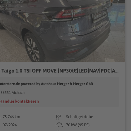
VW Taigo 1.0 TSI OPF MOVE |NP30t€|LED|NAV|PDC|APPLE
otorstore.de powered by Autohaus Herger & Herger GbR
86551 Aichach
Händler kontaktieren
75.746 km
Schaltgetriebe
07/2024
70 kW (95 PS)