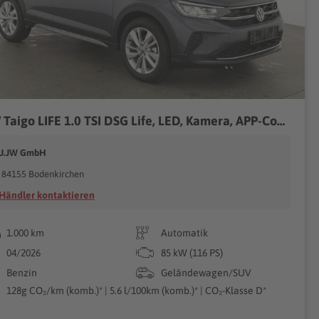
VW Taigo LIFE 1.0 TSI DSG Life, LED, Kamera, APP-Connect, Winter, 17-Zoll 85kW (116PS), Automatik, Frontantrieb
U.JW GmbH
84155 Bodenkirchen
Händler kontaktieren
1.000 km
Automatik
04/2026
85 kW (116 PS)
Benzin
Geländewagen/SUV
128g CO₂/km (komb.)* | 5.6 l/100km (komb.)* | CO₂-Klasse D*