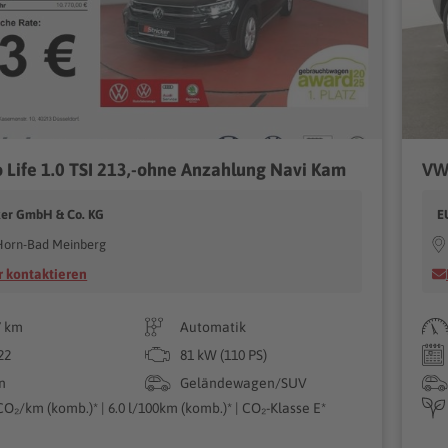
 Life 1.0 TSI 213,-ohne Anzahlung Navi Kam
cker GmbH & Co. KG
E
Horn-Bad Meinberg
 kontaktieren
7 km
Automatik
22
81 kW (110 PS)
n
Geländewagen/SUV
CO₂/km (komb.)* | 6.0 l/100km (komb.)* | CO₂-Klasse E*