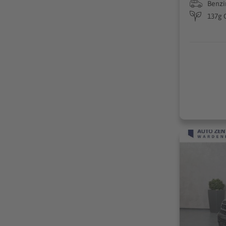
Benzi
137g 