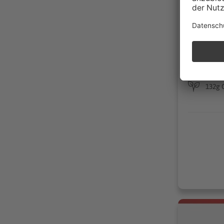
33100 
Händler
20 km
09/20
Benzi
132g 