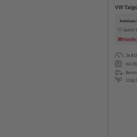
VW Taigo
Autohaus
86470 
Händler
26.83
04/20
Benzi
132g 