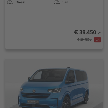
Diesel
Van
€ 39.450 ,-
€ 39.950 ,-
-1%