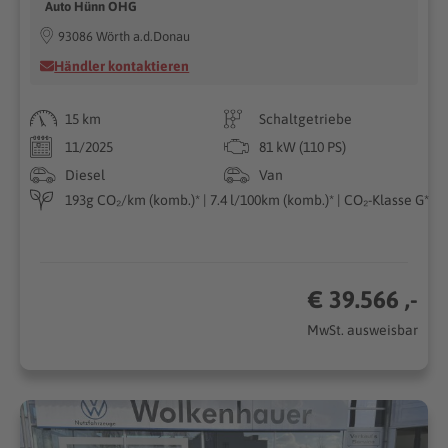
Auto Hünn OHG
93086 Wörth a.d.Donau
Händler kontaktieren
15 km
Schaltgetriebe
11/2025
81 kW (110 PS)
Diesel
Van
193g CO₂/km (komb.)* | 7.4 l/100km (komb.)* | CO₂-Klasse G*
€ 39.566 ,-
MwSt. ausweisbar