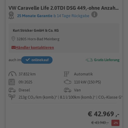
VW Caravelle Life 2.0TDI DSG 449,-ohne Anzahlung
25 Monate Garantie
& 14 Tage Rückgabe
Kurt Stricker GmbH & Co. KG
32805 Horn-Bad Meinberg
Händler kontaktieren
auch im
onlinekauf
Gratis Lieferung
37.832 km
Automatik
09/2025
110 kW (150 PS)
Diesel
Van
213g CO₂/km (komb.)* | 8.1 l/100km (komb.)* | CO₂-Klasse G*
€ 42.969 ,-
€ 43.940 ,-
-2%