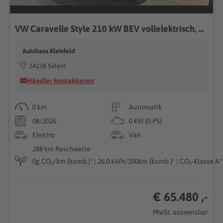
VW Caravelle Style 210 kW BEV vollelektrisch, 1-Gang Automatik, Heckantrieb, 8 Sitze, Klimaautomatik 3 Zonen, Navigationssystem, Rückkamera, Fahrerassistenzpaket Plus, Caravelle BEV 210 kW
Autohaus Kleinfeld
24238 Selent
Händler kontaktieren
0 km
Automatik
08/2026
0 kW (0 PS)
Elektro
Van
288 km Reichweite
0g CO₂/km (komb.)* | 26.0 kWh/100km (komb.)* | CO₂-Klasse A*
€ 65.480 ,-
MwSt. ausweisbar