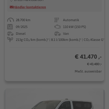
Händler kontaktieren
28.700 km
Automatik
09/2025
110 kW (150 PS)
Diesel
Van
213g CO₂/km (komb.)* | 8.1 l/100km (komb.)* | CO₂-Klasse G*
€ 41.470 ,-
€ 41.480 ,-
MwSt. ausweisbar