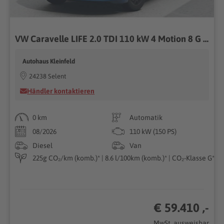
VW Caravelle LIFE 2.0 TDI 110 kW 4 Motion 8 G A,8 Sitze, Exterieurpaket, Klimaautomatik 3 Zonen, Asisstenzpaket Plus, Navigationssystem, dunkel eingefärbte Scheiben,70 L Tank, elektr. Zusatzheizung,Sitzheizung Carvalle 110 kW 8 Gang Automatik 4 Motion
Autohaus Kleinfeld
24238 Selent
Händler kontaktieren
0 km
Automatik
08/2026
110 kW (150 PS)
Diesel
Van
225g CO₂/km (komb.)* | 8.6 l/100km (komb.)* | CO₂-Klasse G*
€ 59.410 ,-
MwSt. ausweisbar