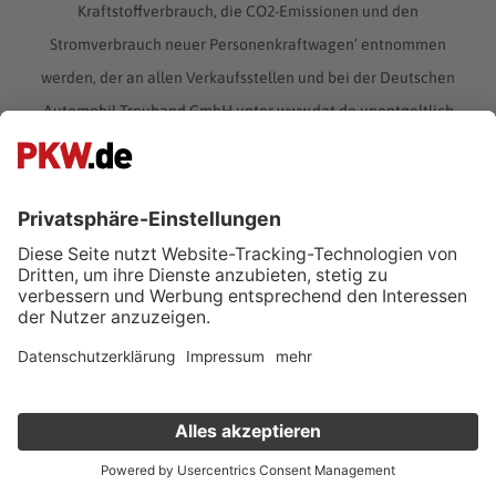
Kraftstoffverbrauch, die CO2-Emissionen und den
Stromverbrauch neuer Personenkraftwagen’ entnommen
werden, der an allen Verkaufsstellen und bei der Deutschen
Automobil Treuhand GmbH unter www.dat.de unentgeltlich
erhältlich ist.
Der Transporter für die
professionelle
Personenbeförderung: VW Caravelle
Der VW Caravelle ist eine auf dem VW Transporter
basierende Großraumlimousine für den gehobenen
Verkauf deinen Gebrauchten online
Personentransport. Seit 1983 produziert Volkswagen unter
dem Namen “Caravelle” auf dem VW-Bus basierende
Kostenlose Fahrzeugbewertung
in nur 1 Minute