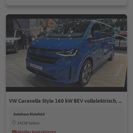
VW Caravelle Style 160 kW BEV vollelektrisch, 1-Gang Automatik, Heckantrieb , 8 Sitze, Klimaautomatik 3 Zonen, dunkel eingefärbte Scheiben, Fahrerassistenzpaket Plus, Caravelle BEV 160 kW
Autohaus Kleinfeld
24238 Selent
Händler kontaktieren