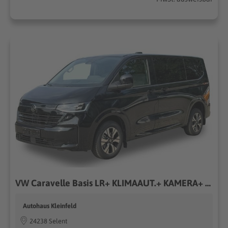
VW Caravelle Basis LR+ KLIMAAUT.+ KAMERA+ PDC+ LED 2.0 TDI 4MOTION 125 kW (170PS) 8-Gang-Automatik, Euro 6 EB [12]
Autohaus Kleinfeld
24238 Selent