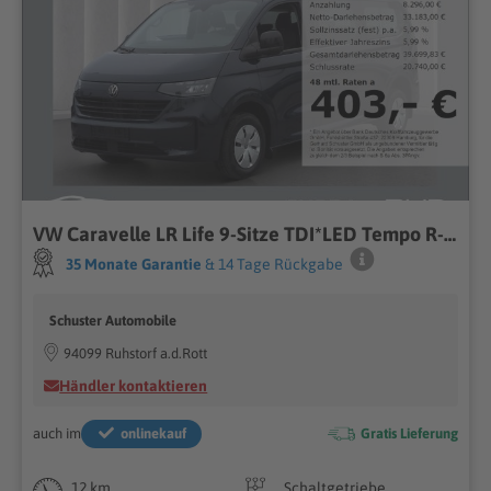
VW Caravelle LR Life 9-Sitze TDI*LED Tempo R-Kam
35 Monate Garantie
& 14 Tage Rückgabe
Schuster Automobile
94099 Ruhstorf a.d.Rott
Händler kontaktieren
auch im
onlinekauf
Gratis Lieferung
12 km
Schaltgetriebe