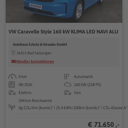
VW Caravelle Style 160 kW KLIMA LED NAVI ALU
Autohaus Schulz & Straube GmbH
36433 Bad Salzungen
Händler kontaktieren
0 km
Automatik
08/2026
160 kW (218 PS)
Elektro
Van
294 km Reichweite
0g CO₂/km (komb.)* | 25.4 kWh/100km (komb.)* | CO₂-Klasse A*
€ 71.650 ,-