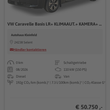
VW Caravelle Basis LR+ KLIMAAUT.+ KAMERA+ PDC+ LED 2.0 TDI 110 kW (150PS) 6-Gang, Euro 6 EB [12]
Autohaus Kleinfeld
24238 Selent
Händler kontaktieren
0 km
Schaltgetriebe
08/2026
110 kW (150 PS)
Diesel
Van
192g CO₂/km (komb.)* | 7.3 l/100km (komb.)* | CO₂-Klasse G*
€ 50.750 ,-