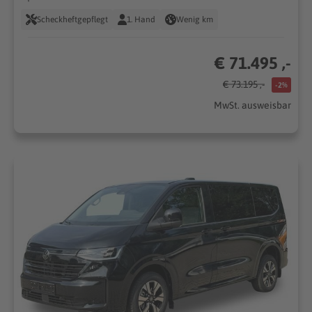
Scheckheftgepflegt
1. Hand
Wenig km
€ 71.495 ,-
€ 73.195 ,-
-2%
MwSt. ausweisbar