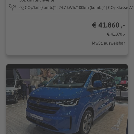
0g CO₂/km (komb.)* | 24.7 kWh/100km (komb.)* | CO₂-Klasse A*
€ 41.860 ,-
€ 41.970 ,-
MwSt. ausweisbar