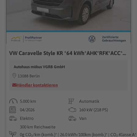
VW Caravelle Style KR *64 kWh*AHK*RFK*ACC*PANO*NAV*
Autohaus möbus VGRB GmbH
13088 Berlin
Händler kontaktieren
5.000 km
Automatik
04/2026
160 kW (218 PS)
Elektro
Van
300 km Reichweite
0g CO₂/km (komb.)* | 26.0 kWh/100km (komb.)* | CO₂-Klasse A*