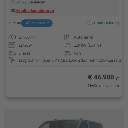
74572 Blaufelden
Händler kontaktieren
auch im
onlinekauf
Gratis Lieferung
19.900 km
Automatik
12/2024
110 kW (150 PS)
Diesel
Van
198g CO₂/km (komb.)* | 7.6 l/100km (komb.)* | CO₂-Klasse G*
€ 46.900 ,-
MwSt. ausweisbar