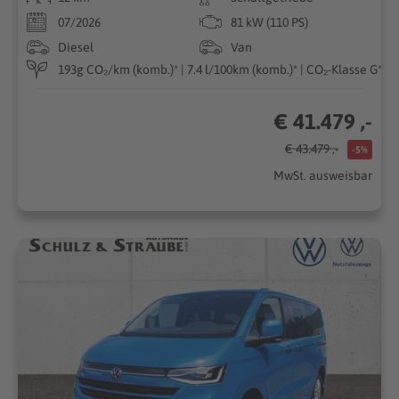
07/2026
81 kW (110 PS)
Diesel
Van
193g CO₂/km (komb.)* | 7.4 l/100km (komb.)* | CO₂-Klasse G*
€ 41.479 ,-
€ 43.479 ,-
-5%
MwSt. ausweisbar