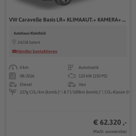
VW Caravelle Basis LR+ KLIMAAUT.+ KAMERA+ PDC+ LED 2.0 TDI 4MOTION 110 kW (150PS) 8-Gang-Automatik, Euro 6 EB [12]
Autohaus Kleinfeld
24238 Selent
Händler kontaktieren
0 km
Automatik
08/2026
110 kW (150 PS)
Diesel
Van
227g CO₂/km (komb.)* | 8.7 l/100km (komb.)* | CO₂-Klasse G*
€ 62.320 ,-
MwSt. ausweisbar