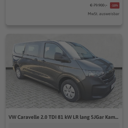
€ 79.900 ,-
-10%
MwSt. ausweisbar
VW Caravelle 2.0 TDI 81 kW LR lang 5JGar Kamera KeylessGo 81kW (110PS), Schaltgetriebe, Frontantrieb