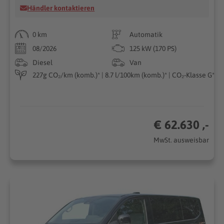
Händler kontaktieren
0 km
Automatik
08/2026
125 kW (170 PS)
Diesel
Van
227g CO₂/km (komb.)* | 8.7 l/100km (komb.)* | CO₂-Klasse G*
€ 62.630 ,-
MwSt. ausweisbar