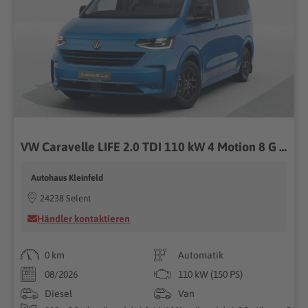
VW Caravelle LIFE 2.0 TDI 110 kW 4 Motion 8 G A,8 Sitze, Exterieurpaket, Klimaautomatik 3 Zonen, Asisstenzpaket Plus, Navigationssystem, dunkel eingefärbte Scheiben,70 L Tank, elektr. Zusatzheizung,Sitzheizung Carvalle 110 kW 8 Gang Automatik 4 Motion
Autohaus Kleinfeld
24238 Selent
Händler kontaktieren
0 km
Automatik
08/2026
110 kW (150 PS)
Diesel
Van