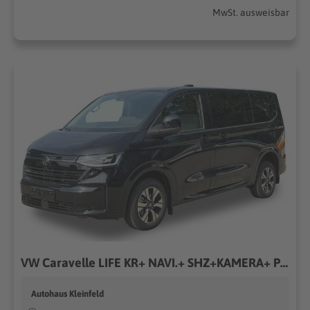
MwSt. ausweisbar
VW Caravelle LIFE KR+ NAVI.+ SHZ+KAMERA+ PDC+ KLIMAUAUT. 2.0 TDI 110 kW (150PS) 6-Gang, Euro 6 EB [12]
Autohaus Kleinfeld