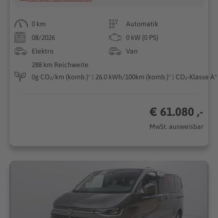
0 km
Automatik
08/2026
0 kW (0 PS)
Elektro
Van
288 km Reichweite
0g CO₂/km (komb.)* | 26.0 kWh/100km (komb.)* | CO₂-Klasse A*
€ 61.080 ,-
MwSt. ausweisbar