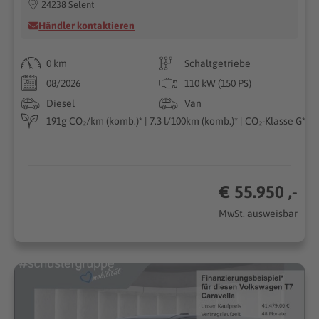
24238 Selent
Händler kontaktieren
0 km
Schaltgetriebe
08/2026
110 kW (150 PS)
Diesel
Van
191g CO₂/km (komb.)* | 7.3 l/100km (komb.)* | CO₂-Klasse G*
€ 55.950 ,-
MwSt. ausweisbar