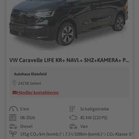
VW Caravelle LIFE KR+ NAVI.+ SHZ+KAMERA+ PDC+ KLIMAUAUT. 2.0 TDI 81 kW (110PS) 6-Gang, Euro 6 EB [12]
Autohaus Kleinfeld
24238 Selent
Händler kontaktieren
0 km
Schaltgetriebe
08/2026
81 kW (110 PS)
Diesel
Van
191g CO₂/km (komb.)* | 7.3 l/100km (komb.)* | CO₂-Klasse G*